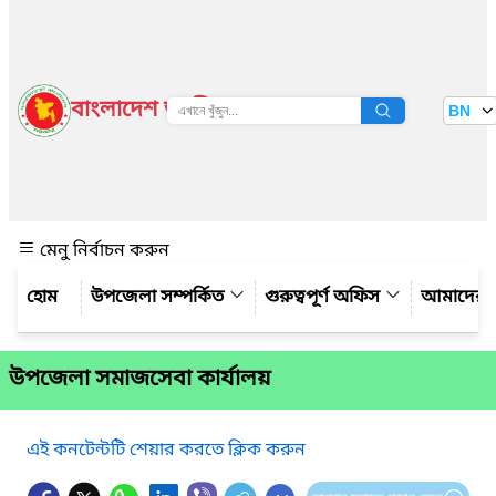
বাংলাদেশ জাতীয় তথ্য বাতায়ন
BN
দেখুন
মেনু নির্বাচন করুন
উপজেলা সম্পর্কিত
গুরুত্বপূর্ণ অফিস
আমাদের স
উপজেলা সমাজসেবা কার্যালয়
এই কনটেন্টটি শেয়ার করতে ক্লিক করুন