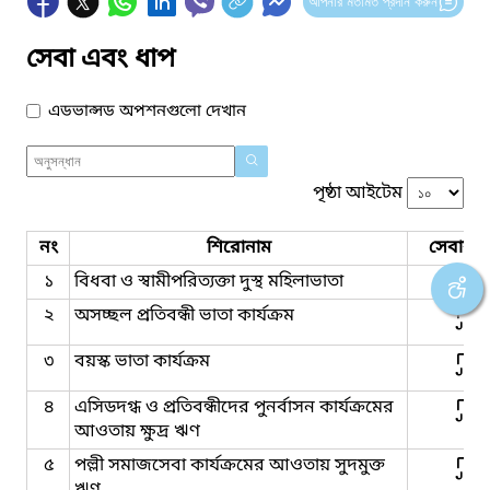
আপনার মতামত প্রদান করুন
সেবা এবং ধাপ
এডভান্সড অপশনগুলো দেখান
পৃষ্ঠা আইটেম
নং
শিরোনাম
সেবার ধ
১
বিধবা ও স্বামীপরিত্যক্তা দুস্থ মহিলাভাতা
২
অসচ্ছল প্রতিবন্ধী ভাতা কার্যক্রম
৩
বয়স্ক ভাতা কার্যক্রম
৪
এসিডদগ্ধ ও প্রতিবন্ধীদের পুনর্বাসন কার্যক্রমের
আওতায় ক্ষুদ্র ঋণ
৫
পল্লী সমাজসেবা কার্যক্রমের আওতায় সুদমুক্ত
ঋণ