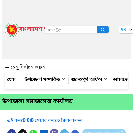
বাংলাদেশ জাতীয় তথ্য বাতায়ন
BN
দেখুন
মেনু নির্বাচন করুন
উপজেলা সম্পর্কিত
গুরুত্বপূর্ণ অফিস
আমাদের স
উপজেলা সমাজসেবা কার্যালয়
এই কনটেন্টটি শেয়ার করতে ক্লিক করুন