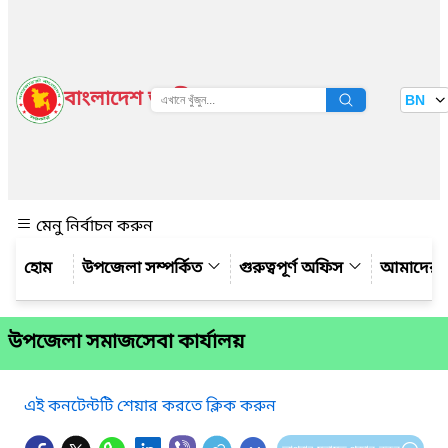
বাংলাদেশ জাতীয় তথ্য বাতায়ন
BN
দেখুন
মেনু নির্বাচন করুন
উপজেলা সম্পর্কিত
গুরুত্বপূর্ণ অফিস
আমাদের স
উপজেলা সমাজসেবা কার্যালয়
এই কনটেন্টটি শেয়ার করতে ক্লিক করুন