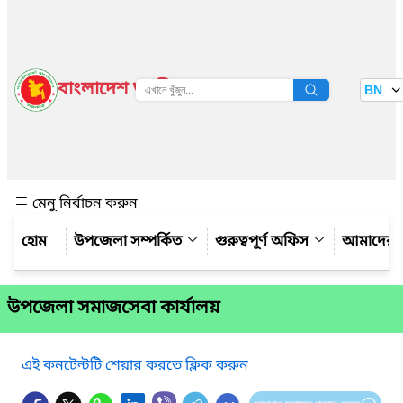
বাংলাদেশ জাতীয় তথ্য বাতায়ন
BN
দেখুন
মেনু নির্বাচন করুন
উপজেলা সম্পর্কিত
গুরুত্বপূর্ণ অফিস
আমাদের স
উপজেলা সমাজসেবা কার্যালয়
এই কনটেন্টটি শেয়ার করতে ক্লিক করুন