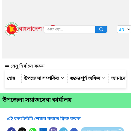
বাংলাদেশ জাতীয় তথ্য বাতায়ন
BN
দেখুন
মেনু নির্বাচন করুন
উপজেলা সম্পর্কিত
গুরুত্বপূর্ণ অফিস
আমাদের স
উপজেলা সমাজসেবা কার্যালয়
এই কনটেন্টটি শেয়ার করতে ক্লিক করুন